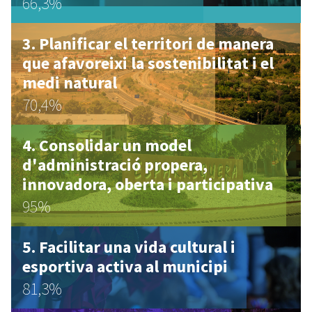
66,3%
Planificar el territori de manera
que afavoreixi la sostenibilitat i el
medi natural
70,4%
Consolidar un model
d'administració propera,
innovadora, oberta i participativa
95%
Facilitar una vida cultural i
esportiva activa al municipi
81,3%