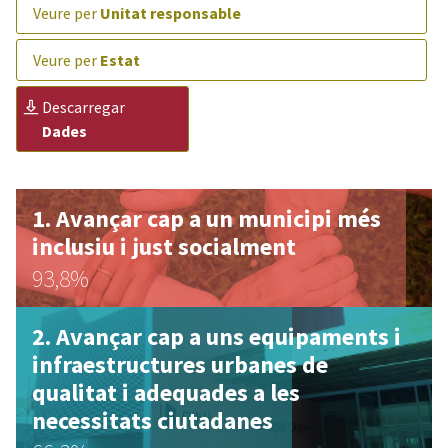
veure per
Unitat responsable
veure per
Estat
descarregar
Dades
Avançar cap a un municipi més
inclusiu i just socialment
93,8%
Avançar cap a uns equipaments i
infraestructures urbanes de
qualitat i adequades a les
necessitats ciutadanes