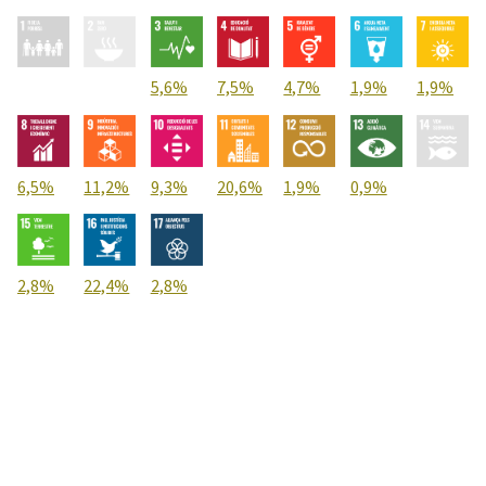
5,6%
7,5%
4,7%
1,9%
1,9%
6,5%
11,2%
9,3%
20,6%
1,9%
0,9%
2,8%
22,4%
2,8%