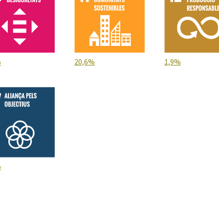
%
20,6%
1,9%
%