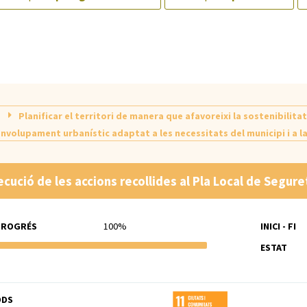
Planificar el territori de manera que afavoreixi la sostenibilitat
nvolupament urbanístic adaptat a les necessitats del municipi i a l
ecució de les accions recollides al Pla Local de Segure
PROGRÉS
100%
INICI - FI
ESTAT
ODS