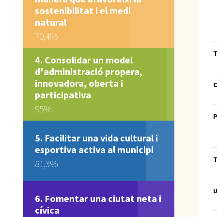
sostenibilitat i el medi
natural
70,4%
T
Consolidar un model
d'administració propera,
innovadora, oberta i
C
participativa
95%
P
Facilitar una vida cultural i
esportiva activa al municipi
T
81,3%
U
Fomentar una ciutat neta i
cívica