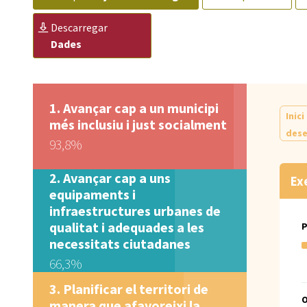
descarregar
Dades
Avançar cap a un municipi
Inici
més inclusiu i just socialment
dese
93,8%
Avançar cap a uns
Ex
equipaments i
infraestructures urbanes de
qualitat i adequades a les
necessitats ciutadanes
66,3%
Planificar el territori de
manera que afavoreixi la