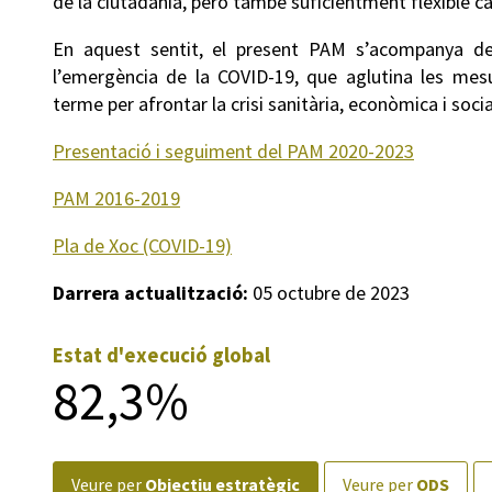
de la ciutadania, però també suficientment flexible ca
En aquest sentit, el present PAM s’acompanya de
l’emergència de la COVID-19, que aglutina les mes
terme per afrontar la crisi sanitària, econòmica i socia
Presentació i seguiment del PAM 2020-2023
PAM 2016-2019
Pla de Xoc (COVID-19)
Darrera actualització:
05 octubre de 2023
Estat d'execució global
82,3%
veure per
Objectiu estratègic
veure per
ODS