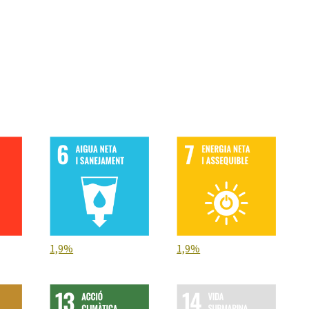
 el nombre de victimes i del 42 % en el nombre
 en l'altra la conclusió és que s'han complert
ius principals del Pla Local de Seguretat Viària 2018-
ables en els tres ítems a evaluar (accidents, victimes
1,9%
1,9%