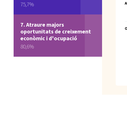
A
75,7%
Atraure majors
oportunitats de creixement
econòmic i d'ocupació
80,6%