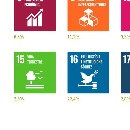
6,5%
11,2%
9,3
2,8%
22,4%
2,8