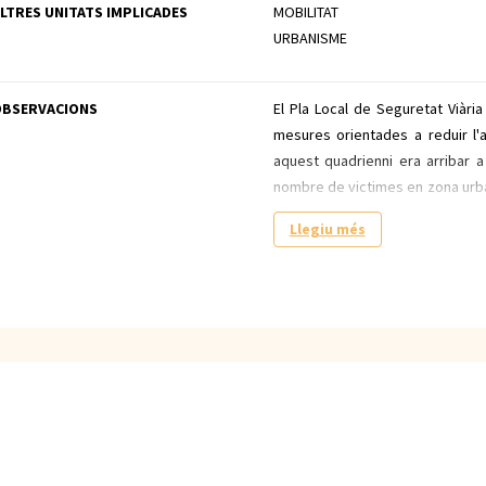
LTRES UNITATS IMPLICADES
MOBILITAT
URBANISME
OBSERVACIONS
El Pla Local de Seguretat Viàri
mesures orientades a reduir l'a
aquest quadrienni era arribar 
nombre de victimes en zona urba
com a dades de referència les de
Llegiu més
Les dades de referencia per la c
les de l'any 2016 (63 accidents a
Les dades de l'any 2021 van ser
qual cosa suposa una reducció d
nombre de victimes i del 50 % e
Si en lloc de fer la comparati
quadrienni 2018-2021 (34,75 accid
queden més ponderats, asso