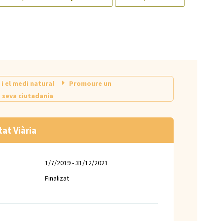
 i el medi natural
Promoure un
a seva ciutadania
tat Viària
1/7/2019 - 31/12/2021
Finalizat