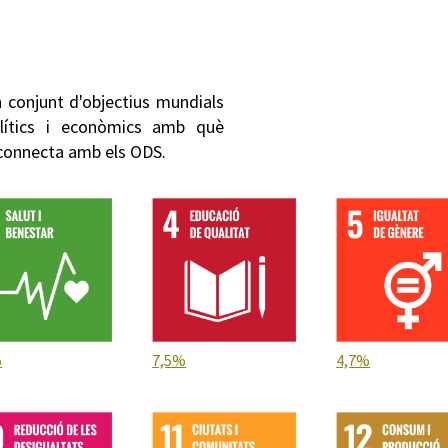
d'accidents, del 19,56 % en
d'atropellaments.
Tant en una comparativa com
majoritariaments els tres object
 conjunt d'objectius mundials
2021, assolint reduccions destac
olítics i econòmics amb què
i atropellaments).
 connecta amb els ODS.
%
7,5%
4,7%