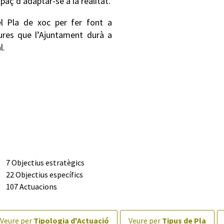
paç d’adaptar-se a la realitat.
l Pla de xoc per fer font a
ures que l’Ajuntament durà a
l.
7 Objectius estratègics
22 Objectius específics
107 Actuacions
veure per
Tipologia d'Actuació
veure per
Tipus de Pla