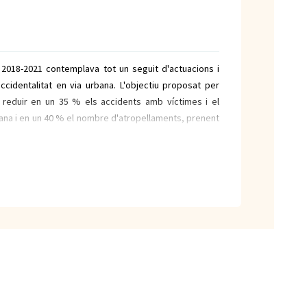
a 2018-2021 contemplava tot un seguit d'actuacions i
ccidentalitat en via urbana. L'objectiu proposat per
a reduir en un 35 % els accidents amb víctimes i el
na i en un 40 % el nombre d'atropellaments, prenent
 l'any 2016.
omparació de l'assoliment dels objectius indicats son
mb victimes, 46 victimes i 14 atropellaments).
 de 32 accidents, 44 victimes i 7 atropellaments, la
el 49,20 % en el nombre d'accidents, del 4,34 % en el
n el nombre d'atropellaments
va del 2016 amb el 2021 la fem amb la mitjana del
ents, 37,75 victimes i 8 atropellaments) els resultats
lint-se una reducció de 44,84 % en el nombre